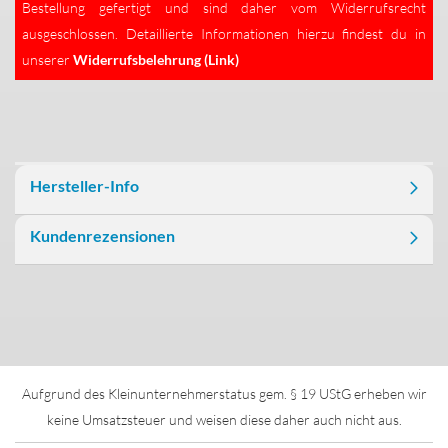
Bestellung gefertigt und sind daher vom Widerrufsrecht
ausgeschlossen. Detaillierte Informationen hierzu findest du in
unserer
Widerrufsbelehrung (Link)
Hersteller-Info
Kundenrezensionen
Aufgrund des Kleinunternehmerstatus gem. § 19 UStG erheben wir
keine Umsatzsteuer und weisen diese daher auch nicht aus.