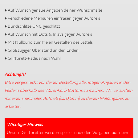
♦ Auf Wunsch genaue Angaben deiner Wunschmaße
♦ Verschiedene Mensuren einfräsen gegen Aufpreis
♦ Bundschlitze CNC geschlitzt
♦ Auf Wunsch mit Dots & Inlays gegen Aufpreis
♦ Mit Nullbund zum freien Gestalten des Sattels
♦ Großzügiger Überstand an den Enden
♦ Griffbrett-Radius nach Wahl
Achtung!!!
Bitte vergiss nicht vor deiner Bestellung alle nötigen Angaben in den
Feldern oberhalb des Warenkorb Buttons zu machen. Wir versuchen
mit einem minimalen Aufmaß (ca. 0,2mm) zu deinen Maßangaben zu
arbeiten.
Wichtiger Hinweis
Unsere Griffbretter werden speziell nach den Vorgaben aus deiner