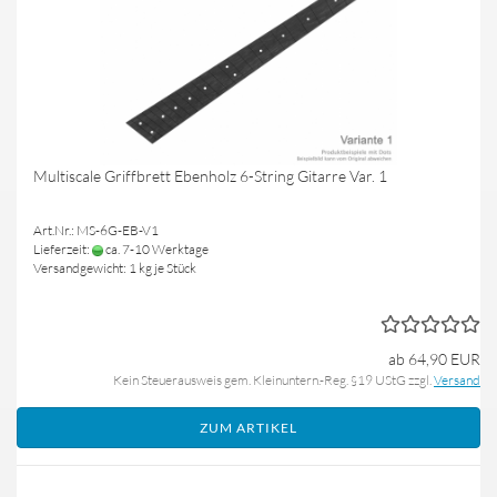
Multiscale Griffbrett Ebenholz 6-String Gitarre Var. 1
Art.Nr.: MS-6G-EB-V1
Lieferzeit:
ca. 7-10 Werktage
Versandgewicht:
1
kg je Stück
ab 64,90 EUR
Kein Steuerausweis gem. Kleinuntern.-Reg. §19 UStG zzgl.
Versand
ZUM ARTIKEL