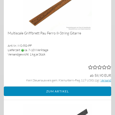
Multiscale Griffbrett Pau Ferro 8-String Gitarre
Art.Nr.: MS-8G-PF
Lieferzeit:
ca. 7-10 Werktage
Versandgewicht:
1
kg je Stück
ab 58,90 EUR
Kein Steuerausweis gem. Kleinuntern.-Reg. §19 UStG zzgl.
Versand
ZUM ARTIKEL