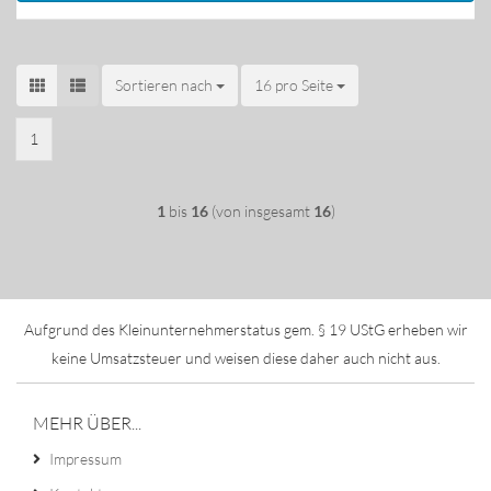
Sortieren nach
Sortieren nach
16 pro Seite
pro Seite
1
1
bis
16
(von insgesamt
16
)
Aufgrund des Kleinunternehmerstatus gem. § 19 UStG erheben wir
keine Umsatzsteuer und weisen diese daher auch nicht aus.
MEHR ÜBER...
Impressum