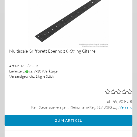
Multiscale Griffbrett Ebenholz 8-String Gitarre
Art.Nr.: MS-8G-EB
Lieferzeit:
ca. 7-10 Werktage
Versandgewicht:
1
kg je Stück
ab 69,90 EUR
Kein Steuerausweis gem. Kleinuntern.-Reg. §19 UStG zzgl.
Versand
ZUM ARTIKEL