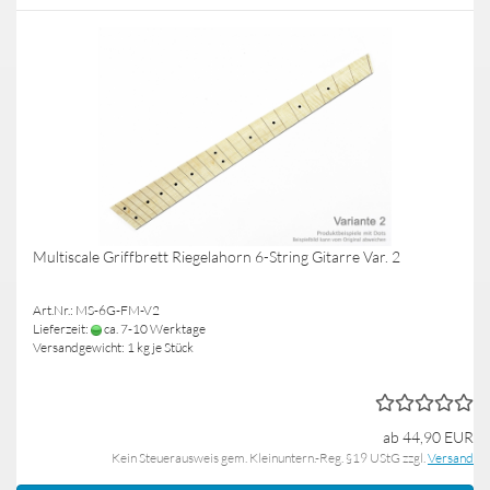
Multiscale Griffbrett Riegelahorn 6-String Gitarre Var. 2
Art.Nr.: MS-6G-FM-V2
Lieferzeit:
ca. 7-10 Werktage
Versandgewicht:
1
kg je Stück
ab 44,90 EUR
Kein Steuerausweis gem. Kleinuntern.-Reg. §19 UStG zzgl.
Versand