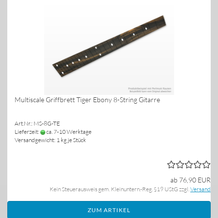
Multiscale Griffbrett Tiger Ebony 8-String Gitarre
Art.Nr.: MS-8G-TE
Lieferzeit:
ca. 7-10 Werktage
Versandgewicht:
1
kg je Stück
ab 76,90 EUR
Kein Steuerausweis gem. Kleinuntern.-Reg. §19 UStG zzgl.
Versand
ZUM ARTIKEL