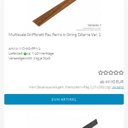
Multiscale Griffbrett Pau Ferro 6-String Gitarre Var. 1
Art.Nr.: MS-6G-PF-V1
Lieferzeit:
ca. 7-10 Werktage
Versandgewicht:
1
kg je Stück
ab 49,90 EUR
Kein Steuerausweis gem. Kleinuntern.-Reg. §19 UStG zzgl.
Versand
ZUM ARTIKEL