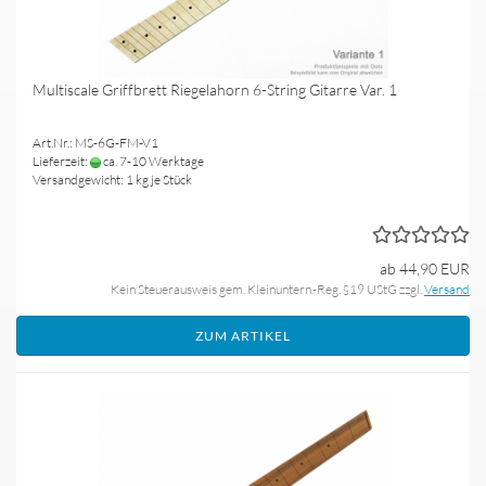
Multiscale Griffbrett Riegelahorn 6-String Gitarre Var. 1
Art.Nr.: MS-6G-FM-V1
Lieferzeit:
ca. 7-10 Werktage
Versandgewicht:
1
kg je Stück
ab 44,90 EUR
Kein Steuerausweis gem. Kleinuntern.-Reg. §19 UStG zzgl.
Versand
ZUM ARTIKEL