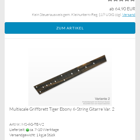
ab 64,90 EUR
Kein Steuerausweis gem. Kleinuntern.-Reg. §19 UStG zzgl.
Versand
ZUM ARTIKEL
Multiscale Griffbrett Tiger Ebony 6-String Gitarre Var. 2
Art.Nr.: MS-6G-TE-V2
Lieferzeit:
ca. 7-10 Werktage
Versandgewicht:
1
kg je Stück