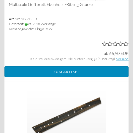
Multiscale Griffbrett Ebenholz 7-String Gitarre
Art.Nr.: MS-7G-EB
Lieferzeit:
ca. 7-10 Werktage
Versandgewicht:
1
kg je Stück
ab 65,90 EUR
Kein Steuerausweis gem. Kleinuntern.-Reg. §19 UStG zzgl.
Versand
ZUM ARTIKEL