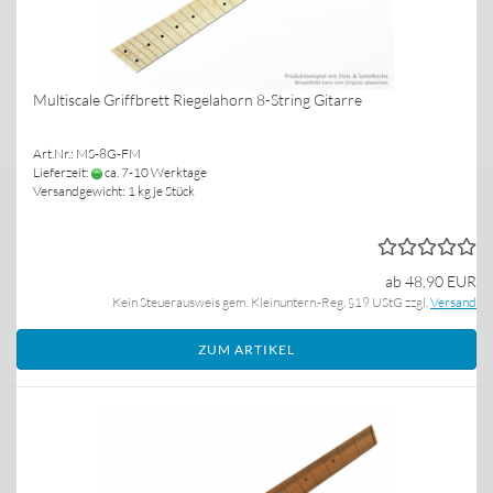
Multiscale Griffbrett Riegelahorn 8-String Gitarre
Art.Nr.: MS-8G-FM
Lieferzeit:
ca. 7-10 Werktage
Versandgewicht:
1
kg je Stück
ab 48,90 EUR
Kein Steuerausweis gem. Kleinuntern.-Reg. §19 UStG zzgl.
Versand
ZUM ARTIKEL