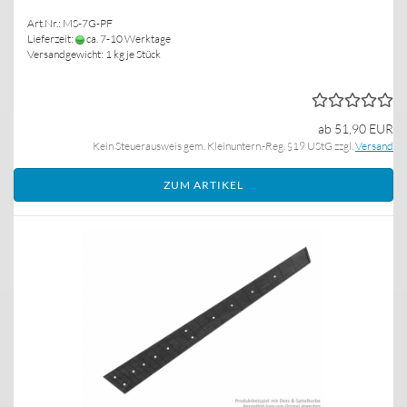
Art.Nr.: MS-7G-PF
Lieferzeit:
ca. 7-10 Werktage
Versandgewicht:
1
kg je Stück
ab 51,90 EUR
Kein Steuerausweis gem. Kleinuntern.-Reg. §19 UStG zzgl.
Versand
ZUM ARTIKEL