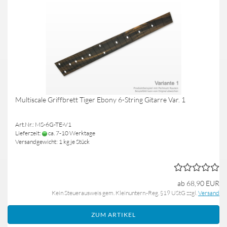
Multiscale Griffbrett Tiger Ebony 6-String Gitarre Var. 1
Art.Nr.: MS-6G-TE-V1
Lieferzeit:
ca. 7-10 Werktage
Versandgewicht:
1
kg je Stück
ab 68,90 EUR
Kein Steuerausweis gem. Kleinuntern.-Reg. §19 UStG zzgl.
Versand
ZUM ARTIKEL