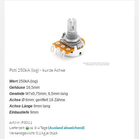
Poti 250kA (log) - kurze Achse
Wert
250kA (log)
Gehäuse
16,5mm
Gewinde
M7x0,75mm; 6,5mm lang
Achse
Ø 6mm; geriffelt 18 Zähne
Achse Länge
9mm lang
Einbautiefe
9mm
Art.Nr.: P3011
Lieferzeit:
ca. 3-4 Tage
(Ausland abweichend)
Versandgewicht:
0,1
kg je Stück