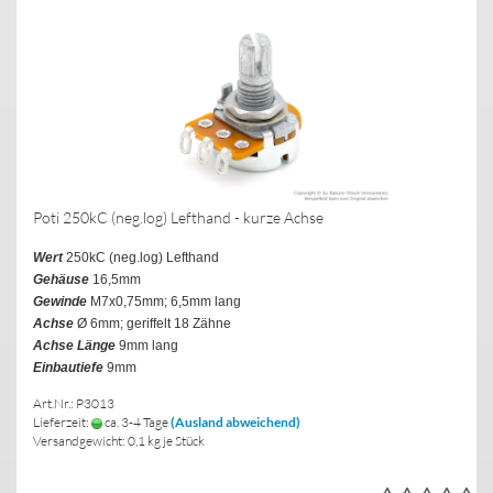
Poti 250kC (neg.log) Lefthand - kurze Achse
Wert
250kC (neg.log) Lefthand
Gehäuse
16,5mm
Gewinde
M7x0,75mm; 6,5mm lang
Achse
Ø 6mm; geriffelt 18 Zähne
Achse Länge
9mm lang
Einbautiefe
9mm
Art.Nr.: P3013
Lieferzeit:
ca. 3-4 Tage
(Ausland abweichend)
Versandgewicht:
0,1
kg je Stück