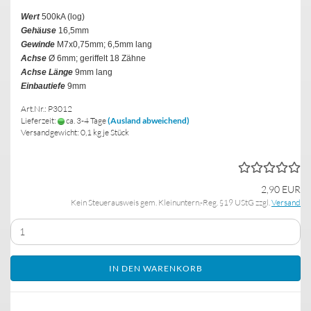
Wert
500kA (log)
Gehäuse
16,5mm
Gewinde
M7x0,75mm; 6,5mm lang
Achse
Ø 6mm; geriffelt 18 Zähne
Achse Länge
9mm lang
Einbautiefe
9mm
Art.Nr.: P3012
Lieferzeit:
ca. 3-4 Tage
(Ausland abweichend)
Versandgewicht:
0,1
kg je Stück
2,90 EUR
Kein Steuerausweis gem. Kleinuntern.-Reg. §19 UStG zzgl.
Versand
IN DEN WARENKORB