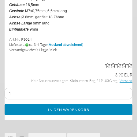
Gehäuse
16,5mm
Gewinde
M7x0,75mm; 6,5mm lang
Achse
Ø 6mm; geriffelt 18 Zähne
Achse Länge
9mm lang
Einbautiefe
9mm
Art.Nr.: P3014
Lieferzeit:
ca. 3-4 Tage
(Ausland abweichend)
Versandgewicht:
0,1
kg je Stück
3,90 EUR
Kein Steuerausweis gem. Kleinuntern.-Reg. §19 UStG zzgl.
Versand
IN DEN WARENKORB