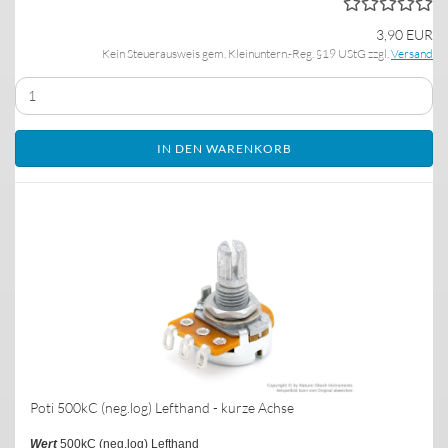
3,90 EUR
Kein Steuerausweis gem. Kleinuntern.-Reg. §19 UStG zzgl.
Versand
IN DEN WARENKORB
Poti 500kC (neg.log) Lefthand - kurze Achse
Wert
500kC (neg.log) Lefthand