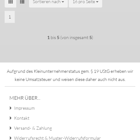
Sortieren nach
Sortieren nach
16 pro Seite
pro Seite
1
1
bis
5
(von insgesamt
5
)
Aufgrund des Kleinunternehmerstatus gem. § 19 UStG erheben wir
keine Umsatzsteuer und weisen diese daher auch nicht aus.
MEHR ÜBER...
Impressum
Kontakt
Versand- & Zahlung
Widerrufsrecht & Muster-Widerrufsformular