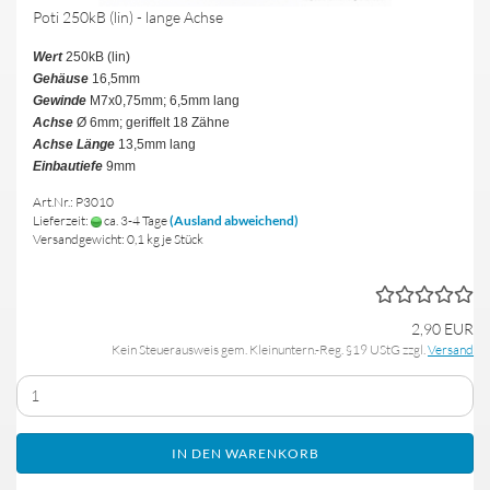
Poti 250kB (lin) - lange Achse
Wert
250kB (lin)
Gehäuse
16,5mm
Gewinde
M7x0,75mm; 6,5mm lang
Achse
Ø 6mm; geriffelt 18 Zähne
Achse Länge
13,5mm lang
Einbautiefe
9mm
Art.Nr.: P3010
Lieferzeit:
ca. 3-4 Tage
(Ausland abweichend)
Versandgewicht:
0,1
kg je Stück
2,90 EUR
Kein Steuerausweis gem. Kleinuntern.-Reg. §19 UStG zzgl.
Versand
IN DEN WARENKORB