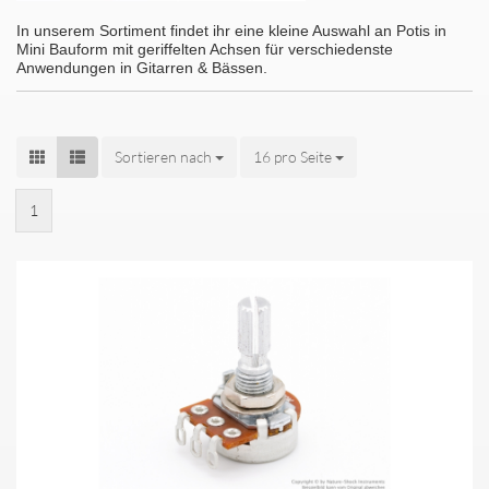
In unserem Sortiment findet ihr eine kleine Auswahl an Potis in
Mini Bauform mit geriffelten Achsen für verschiedenste
Anwendungen in Gitarren & Bässen.
Sortieren nach
Sortieren nach
16 pro Seite
pro Seite
1