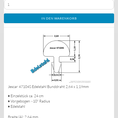
IN DEN WARENKORB
Jescar 47104S Edelstahl Bunddraht 2,64 x 1,19mm
♦ Einzelstück ca. 24 cm
♦ Vorgebogen ~10" Radius
♦ Edelstahl
Breite (A): 2,64 mm