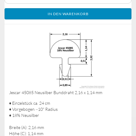
IN DEN WARENKORB
Jescar 45085 Neusilber Bunddraht 2,16 x 1,14 mm
♦ Einzelstück ca. 24 cm
♦ Vorgebogen ~10" Radius
♦ 18% Neusilber
Breite (A): 2,16 mm
Höhe (C): 1,14 mm