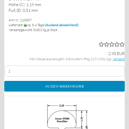
Höhe (C): 1,19 mm
Fuß (E): 0,51 mm
Art.Nr.: 216087
Lieferzeit:
ca. 3-4 Tage
(Ausland abweichend)
Versandgewicht:
0,002
kg je Stück
2,90 EUR
Kein Steuerausweis gem. Kleinuntern.-Reg. §19 UStG zzgl.
Versand
IN DEN WARENKORB