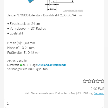
Jescar 37080S Edelstahl Bunddraht 2,03 x 0,94 mm
♦ Einzelstück ca. 24 cm
♦ Vorgebogen ~10" Radius
♦ Edelstahl
Breite (A): 2,03 mm
Höhe (C): 0,94 mm
Fußbreite (E): 0,48 mm
Art.Nr.: 216085
Lieferzeit:
ca. 3-4 Tage
(Ausland abweichend)
Versandgewicht:
0,002
kg je Stück
2,90 EUR
Kein Steuerausweis gem. Kleinuntern.-Reg. §19 UStG zzgl.
Versand