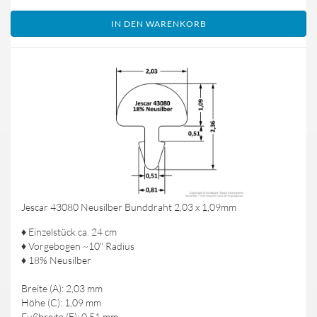
IN DEN WARENKORB
Jescar 43080 Neusilber Bunddraht 2,03 x 1,09mm
♦ Einzelstück ca. 24 cm
♦ Vorgebogen ~10" Radius
♦ 18% Neusilber
Breite (A): 2,03 mm
Höhe (C): 1,09 mm
Fußbreite (E): 0,51 mm