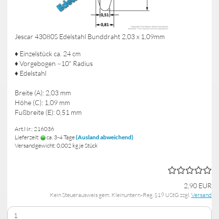
Jescar 43080S Edelstahl Bunddraht 2,03 x 1,09mm
♦ Einzelstück ca. 24 cm
♦ Vorgebogen ~10" Radius
♦ Edelstahl
Breite (A): 2,03 mm
Höhe (C): 1,09 mm
Fußbreite (E): 0,51 mm
Art.Nr.: 216036
Lieferzeit:
ca. 3-4 Tage
(Ausland abweichend)
Versandgewicht:
0,002
kg je Stück
2,90 EUR
Kein Steuerausweis gem. Kleinuntern.-Reg. §19 UStG zzgl.
Versand