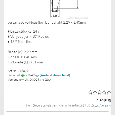
Jescar 55090 Neusilber Bunddraht 2,29 x 1,40mm
♦ Einzelstück ca. 24 cm
♦ Vorgebogen ~10" Radius
♦ 18% Neusilber
Breite (A): 2,29 mm
Höhe (C): 1,40 mm
Fußbreite (E): 0,51 mm
Art.Nr.: 216029
Lieferzeit:
ca. 3-4 Tage
(Ausland abweichend)
Versandgewicht:
0,002
kg je Stück
2,30 EUR
Kein Steuerausweis gem. Kleinuntern.-Reg. §19 UStG zzgl.
Versand