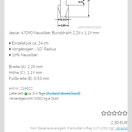
Jescar 47090 Neusilber Bunddraht 2,28 x 1,19 mm
♦ Einzelstück ca. 24 cm
♦ Vorgebogen ~10" Radius
♦ 18% Neusilber
Breite (A): 2,28 mm
Höhe (C): 1,19 mm
Fußbreite (E): 0,53 mm
Art.Nr.: 216022
Lieferzeit:
ca. 3-4 Tage
(Ausland abweichend)
Versandgewicht:
0,002
kg je Stück
2,30 EUR
Kein Steuerausweis gem. Kleinuntern.-Reg. §19 UStG zzgl.
Versand