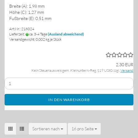
Breite (A): 1,98 mm
Höhe (C): 1,27 mm
Fußbreite (E): 0,51 mm
Art.Nr.: 216024
Lieferzeit:
ca. 3-4 Tage
(Ausland abweichend)
Versandgewicht:
0,002
kg je Stück
2,30 EUR
Kein Steuerausweis gem. Kleinuntern.-Reg. §19 UStG zzgl.
Versand
IN DEN WARENKORB
Sortieren nach
Sortieren nach
16 pro Seite
pro Seite