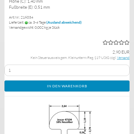
Höhe (C): 1,40 mm
Fußbreite (E): 0,51 mm
Art.Nr.: 216034
Lieferzeit:
ca. 3-4 Tage
(Ausland abweichend)
Versandgewicht:
0,002
kg je Stück
2,90 EUR
Kein Steuerausweis gem. Kleinuntern.-Reg. §19 UStG zzgl.
Versand
IN DEN WARENKORB