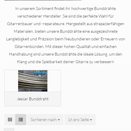
In unserem Sortiment findet ihr hochwertige Bunddrähte
verschiedener Hersteller. Sie sind die perfekte Wahl für
Gitarrenbauer und -reparateure. Hergestellt aus strapazierfähigen
Materialen, bieten unsere Bunddrähte eine ausgezeichnete
Langlebigkeit und Präzision beim Neubundieren oder Erneuern von
Gitarrenbünden. Mit dieser hohen Qualität und einfachen
Handhabung sind unsere Bunddrähte die ideale Lösung, um den
Klang und die Spielbarkeit deiner Gitarre zu verbessern
Jescar Bunddraht
Sortieren nach
Sortieren nach
16 pro Seite
pro Seite