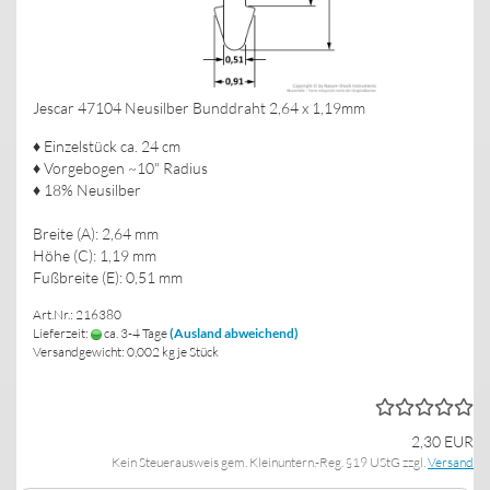
Jescar 47104 Neusilber Bunddraht 2,64 x 1,19mm
♦ Einzelstück ca. 24 cm
♦ Vorgebogen ~10" Radius
♦ 18% Neusilber
Breite (A): 2,64 mm
Höhe (C): 1,19 mm
Fußbreite (E): 0,51 mm
Art.Nr.: 216380
Lieferzeit:
ca. 3-4 Tage
(Ausland abweichend)
Versandgewicht:
0,002
kg je Stück
2,30 EUR
Kein Steuerausweis gem. Kleinuntern.-Reg. §19 UStG zzgl.
Versand