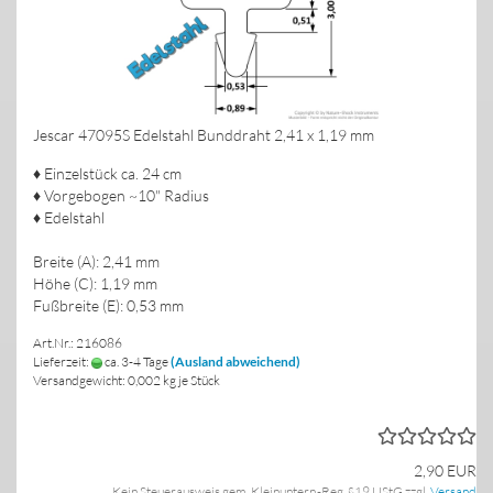
Jescar 47095S Edelstahl Bunddraht 2,41 x 1,19 mm
♦ Einzelstück ca. 24 cm
♦ Vorgebogen ~10" Radius
♦ Edelstahl
Breite (A): 2,41 mm
Höhe (C): 1,19 mm
Fußbreite (E): 0,53 mm
Art.Nr.: 216086
Lieferzeit:
ca. 3-4 Tage
(Ausland abweichend)
Versandgewicht:
0,002
kg je Stück
2,90 EUR
Kein Steuerausweis gem. Kleinuntern.-Reg. §19 UStG zzgl.
Versand