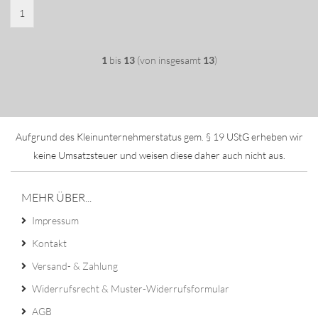
1
1
bis
13
(von insgesamt
13
)
Aufgrund des Kleinunternehmerstatus gem. § 19 UStG erheben wir
keine Umsatzsteuer und weisen diese daher auch nicht aus.
MEHR ÜBER...
Impressum
Kontakt
Versand- & Zahlung
Widerrufsrecht & Muster-Widerrufsformular
AGB