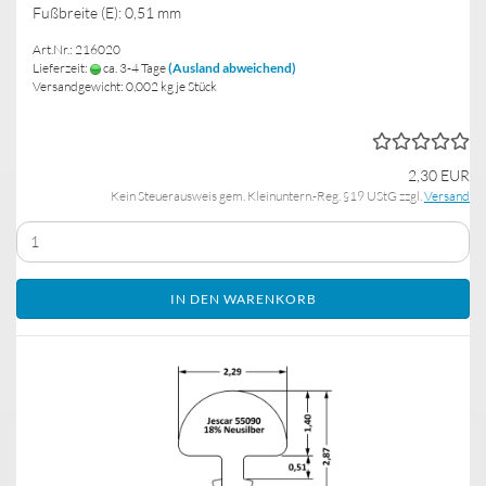
Fußbreite (E): 0,51 mm
Art.Nr.: 216020
Lieferzeit:
ca. 3-4 Tage
(Ausland abweichend)
Versandgewicht:
0,002
kg je Stück
2,30 EUR
Kein Steuerausweis gem. Kleinuntern.-Reg. §19 UStG zzgl.
Versand
IN DEN WARENKORB