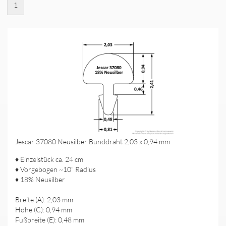
1
Jescar 37080 Neusilber Bunddraht 2,03 x 0,94 mm
♦ Einzelstück ca. 24 cm
♦ Vorgebogen ~10" Radius
♦ 18% Neusilber
Breite (A): 2,03 mm
Höhe (C): 0,94 mm
Fußbreite (E): 0,48 mm