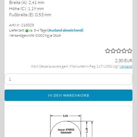
Breite (A): 2,41 mm
Höhe (C): 1,19 mm
Fußbreite (E): 0,53 mm
Art.Nr.: 216023
Lieferzeit:
ca. 3-4 Tage
(Ausland abweichend)
Versandgewicht:
0,002
kg je Stück
2,30 EUR
Kein Steuerausweis gem. Kleinuntern.-Reg. §19 UStG zzgl.
Versand
IN DEN WARENKORB