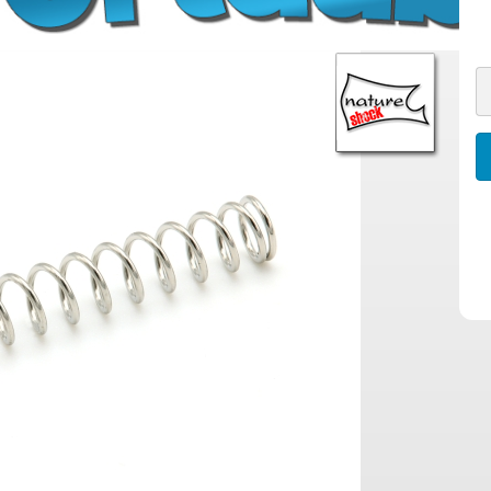
Potiknöpfe für glatte
Achsen
Potiknöpfe für geriffelte
Achsen