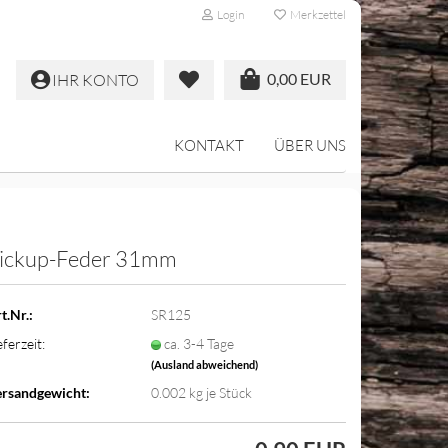
Login
Merkzettel
0,00 EUR
IHR KONTO
KONTAKT
ÜBER UNS
ickup-Feder 31mm
t.Nr.:
SR125
eferzeit:
ca. 3-4 Tage
(Ausland abweichend)
rsandgewicht:
0.002
kg je Stück