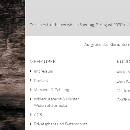
Diesen Artikel haben wir am Sonntag, 2. August 2020 in
Aufgrund des Kleinuntern
MEHR ÜBER...
KUND
Impressum
Als Kun
Kontakt
Dein K
Versand- & Zahlung
Merkze
Widerrufsrecht & Muster-
Griffbr
Widerrufsformular
AGB
Privatsphäre und Datenschutz