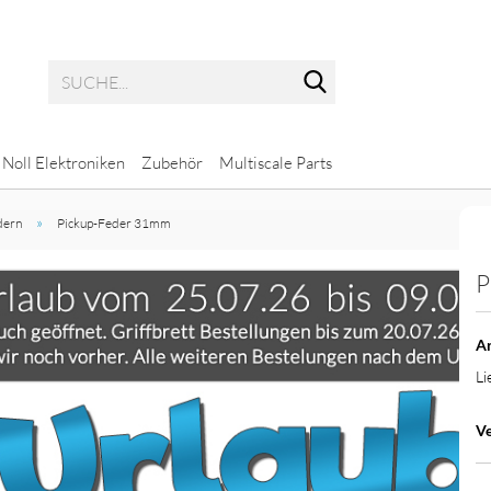
Suche...
Noll Elektroniken
Zubehör
Multiscale Parts
»
dern
Pickup-Feder 31mm
P
Potis mit glatter Achse
Multiscale Bass
Potis mit geriffelter Achse
Multiscale Gitarre
Ar
Li
Ve
ps