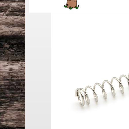
Jescar Bunddraht
Multiscale Gitarre