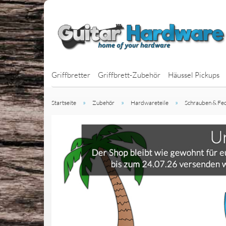
Griffbretter
Griffbrett-Zubehör
Häussel Pickups
»
»
»
Startseite
Zubehör
Hardwareteile
Schrauben & Fe
J-Bass Pickups
P-Bass Pickups
BassBars
Jazzbucker
MM-Style Picku
Multiscale Bass