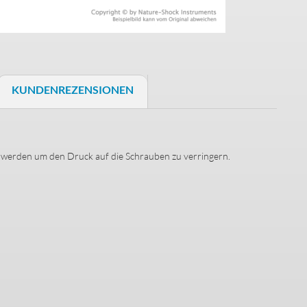
Schaller S-Locks
Schrauben & Federn
KUNDENREZENSIONEN
Halsbefestigung
Saitenniederhalter
zt werden um den Druck auf die Schrauben zu verringern.
Trussrods
Buchsenbleche
Bass Brücken