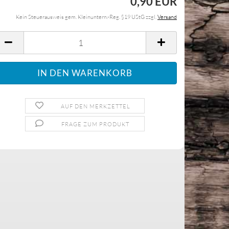
0,90 EUR
Kein Steuerausweis gem. Kleinuntern.-Reg. §19 UStG zzgl.
Versand
AUF DEN MERKZETTEL
FRAGE ZUM PRODUKT