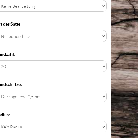
t des Sattel:
ndzahl:
ndschlitze:
dius: