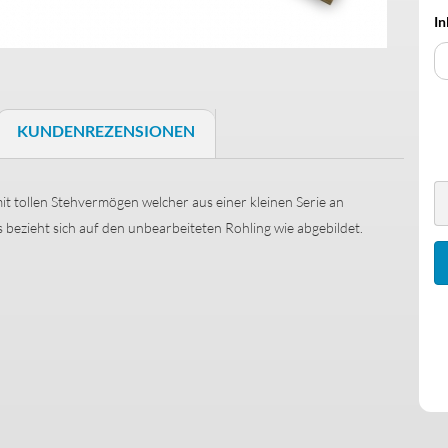
In
Schaller S-Locks
Schrauben & Federn
KUNDENREZENSIONEN
Halsbefestigung
Saitenniederhalter
it tollen Stehvermögen welcher aus einer kleinen Serie an
bezieht sich auf den unbearbeiteten Rohling wie abgebildet.
Trussrods
Buchsenbleche
Bass Brücken