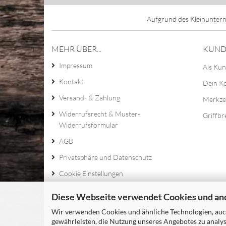
Aufgrund des Kleinuntern
MEHR ÜBER...
KUND
Impressum
Als Kun
Kontakt
Dein K
Versand- & Zahlung
Merkze
Widerrufsrecht & Muster-
Griffbr
Widerrufsformular
AGB
Privatsphäre und Datenschutz
Cookie Einstellungen
Diese Webseite verwendet Cookies und an
Wir verwenden Cookies und ähnliche Technologien, auch
gewährleisten, die Nutzung unseres Angebotes zu analys