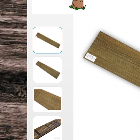
Jescar Bunddraht
Multiscale Gitarre