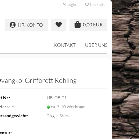
Login
Merkzettel
0,00 EUR
IHR KONTO
KONTAKT
ÜBER UNS
vangkol Griffbrett Rohling
t.Nr.:
UB-OE-01
eferzeit:
ca. 7-10 Werktage
rsandgewicht:
2
kg je Stück
ensur: