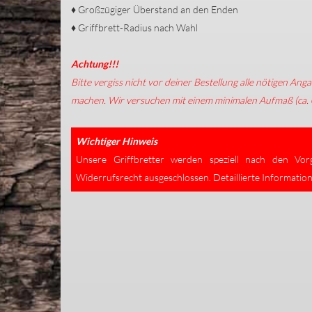
♦ Großzügiger Überstand an den Enden
♦ Griffbrett-Radius nach Wahl
Achtung!!!
Bitte vergiss nicht vor deiner Bestellung alle nötigen A
machen. Wir versuchen mit einem minimalen Aufmaß (ca.
Wichtiger Hinweis
Unsere Griffbretter werden speziell nach den Vo
Widerrufsrecht ausgeschlossen. Detaillierte Information