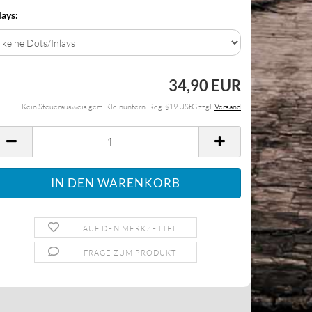
lays:
34,90 EUR
Kein Steuerausweis gem. Kleinuntern.-Reg. §19 UStG zzgl.
Versand
AUF DEN MERKZETTEL
FRAGE ZUM PRODUKT