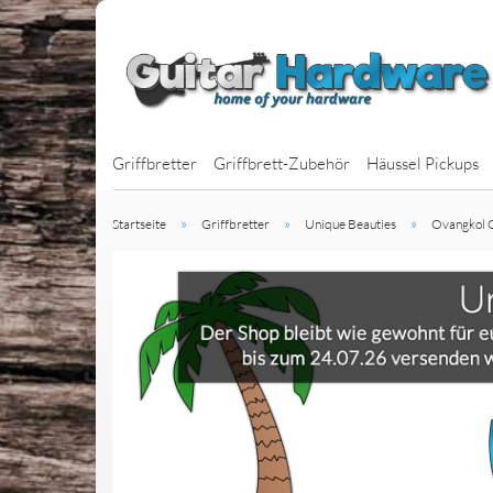
Griffbretter
Griffbrett-Zubehör
Häussel Pickups
»
»
»
Startseite
Griffbretter
Unique Beauties
Ovangkol G
J-Bass Pickups
P-Bass Pickups
BassBars
Jazzbucker
MM-Style Picku
Multiscale Bass