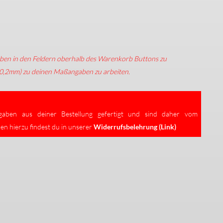
ngaben in den Feldern oberhalb des Warenkorb Buttons zu
 0,2mm) zu deinen Maßangaben zu arbeiten.
rgaben aus deiner Bestellung gefertigt und sind daher vom
en hierzu findest du in unserer
Widerrufsbelehrung (Link)