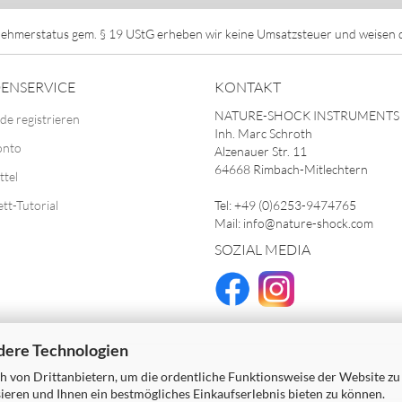
ehmerstatus gem. § 19 UStG erheben wir keine Umsatzsteuer und weisen di
ENSERVICE
KONTAKT
NATURE-SHOCK INSTRUMENTS
de registrieren
Inh. Marc Schroth
onto
Alzenauer Str. 11
64668 Rimbach-Mitlechtern
ttel
ett-Tutorial
Tel: +49 (0)6253-9474765
Mail: info@nature-shock.com
SOZIAL MEDIA
dere Technologien
 von Drittanbietern, um die ordentliche Funktionsweise der Website zu
ieren und Ihnen ein bestmögliches Einkaufserlebnis bieten zu können.