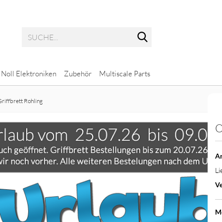
Suche...
Noll Elektroniken
Zubehör
Multiscale Parts
riffbrett Rohling
O
Potis mit glatter Achse
Multiscale Bass
Potis mit geriffelter Achse
Multiscale Gitarre
Ar
Li
Ve
ps
M