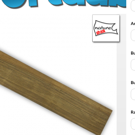
Potiknöpfe für glatte
Achsen
Ar
Potiknöpfe für geriffelte
Achsen
Bu
Bu
Ra