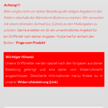
Achtung!!!
Bitte vergiss nicht vor deiner Bestellung alle nötigen Angaben in den
Feldern oberhalb des Warenkorb Buttons zu machen. Wir versuchen
mit einem minimalen Aufmaß (ca. 0,2mm) zu den Maßangaben zu
arbeiten.
Gerne erstellen wir dir ein unverbindliches Angebot für
ein Griffbrett nach deinen Angaben. Nutze hierfür einfach den
Button
"
Frage zum Produkt
"
Wichtiger Hinweis
Unsere Griffbretter werden speziell nach den Vorgaben aus deiner
Bestellung gefertigt und sind daher vom Widerrufsrecht
ausgeschlossen. Detaillierte Informationen hierzu findest du in
unserer
Widerrufsbelehrung (Link)