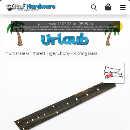
Multiscale Griffbrett Tiger Ebony 4-String Bass