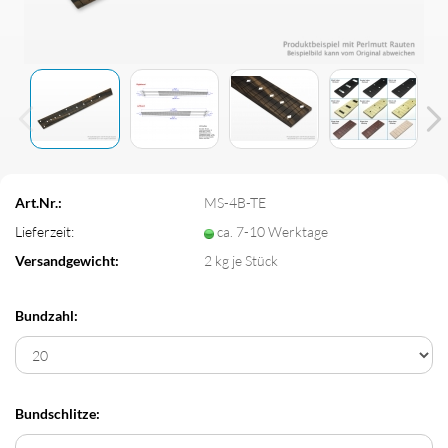
Art.Nr.:
MS-4B-TE
Lieferzeit:
ca. 7-10 Werktage
Versandgewicht:
2
kg je Stück
Bundzahl:
Bundschlitze: