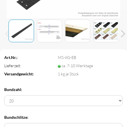
Art.Nr.:
MS-8G-EB
Lieferzeit:
ca. 7-10 Werktage
Versandgewicht:
1
kg je Stück
Bundzahl:
Bundschlitze: