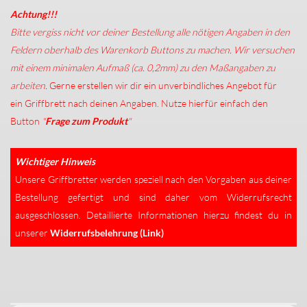
Achtung!!!
Bitte vergiss nicht vor deiner Bestellung alle nötigen Angaben in den
Feldern oberhalb des Warenkorb Buttons zu machen. Wir versuchen
mit einem minimalen Aufmaß (ca. 0,2mm) zu den Maßangaben zu
arbeiten.
Gerne erstellen wir dir ein unverbindliches Angebot für
ein Griffbrett nach deinen Angaben. Nutze hierfür einfach den
Button
"
Frage zum Produkt
"
Wichtiger Hinweis
Unsere Griffbretter werden speziell nach den Vorgaben aus deiner
Bestellung gefertigt und sind daher vom Widerrufsrecht
ausgeschlossen. Detaillierte Informationen hierzu findest du in
unserer
Widerrufsbelehrung (Link)