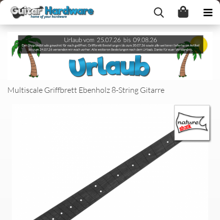
Multiscale Griffbrett Ebenholz 8-String Gitarre