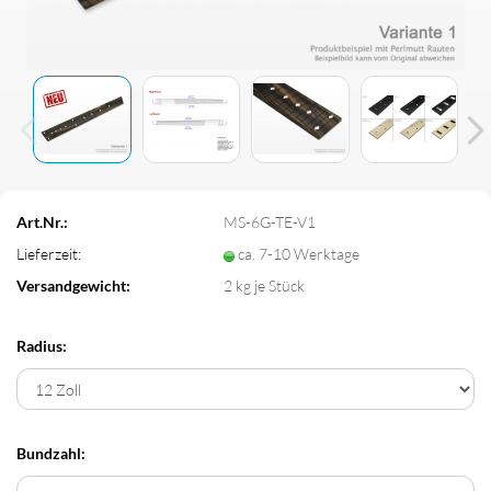
Art.Nr.:
MS-6G-TE-V1
Lieferzeit:
ca. 7-10 Werktage
Versandgewicht:
2
kg je Stück
Radius:
Bundzahl: