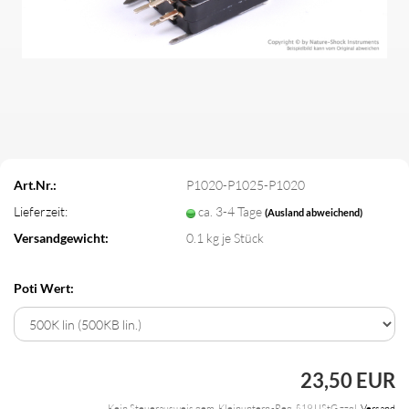
Art.Nr.:
P1020-P1025-P1020
Lieferzeit:
ca. 3-4 Tage
(Ausland abweichend)
Versandgewicht:
0.1
kg je Stück
Poti Wert:
23,50 EUR
Kein Steuerausweis gem. Kleinuntern.-Reg. §19 UStG zzgl.
Versand