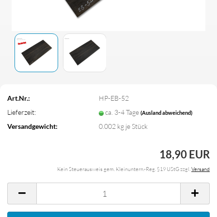
Art.Nr.:
HP-EB-52
Lieferzeit:
ca. 3-4 Tage
(Ausland abweichend)
Versandgewicht:
0.002
kg je Stück
18,90 EUR
Kein Steuerausweis gem. Kleinuntern.-Reg. §19 UStG zzgl.
Versand