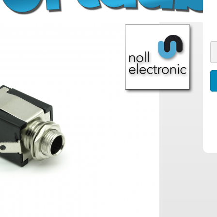
Potiknöpfe für glatte
Achsen
Potiknöpfe für geriffelte
Achsen