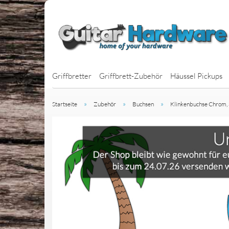
Griffbretter
Griffbrett-Zubehör
Häussel Pickups
»
»
»
Startseite
Zubehör
Buchsen
Klinkenbuchse Chrom, 
J-Bass Pickups
P-Bass Pickups
BassBars
Jazzbucker
MM-Style Picku
Multiscale Bass