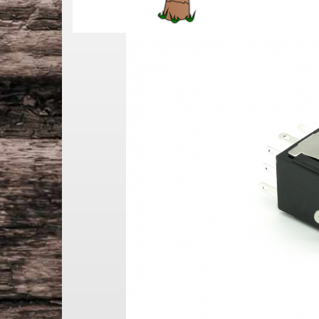
Jescar Bunddraht
Multiscale Gitarre