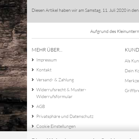
Diesen Artikel haben wir am Samstag, 11. Juli 2020 in d
Aufgrund des Kleinuntern
MEHR ÜBER...
KUND
Impressum
Als Kun
Kontakt
Dein K
Versand- & Zahlung
Merkze
Widerrufsrecht & Muster-
Griffbr
Widerrufsformular
AGB
Privatsphäre und Datenschutz
Cookie Einstellungen