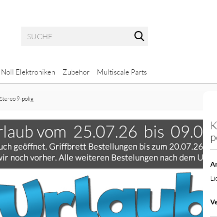
Suche...
Noll Elektroniken
Zubehör
Multiscale Parts
Stereo 9-polig
K
Potis mit glatter Achse
Multiscale Bass
p
Potis mit geriffelter Achse
Multiscale Gitarre
Ar
Li
ps
Ve