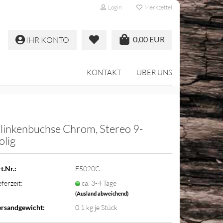
Login
Merkzettel
0,00 EUR
IHR KONTO
KONTAKT
ÜBER UNS
linkenbuchse Chrom, Stereo 9-
olig
t.Nr.:
E5020C
eferzeit:
ca. 3-4 Tage
(Ausland abweichend)
rsandgewicht:
0.1
kg je Stück