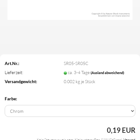
Art.Nr.:
SR05-SR05C
Lieferzeit:
ca. 3-4 Tage
(Ausland abweichend)
Versandgewicht:
0.002
kg je Stück
Farbe:
0,19 EUR
Kein Steuerausweis gem. Kleinuntern.-Reg. §19 UStG zzgl.
Versand