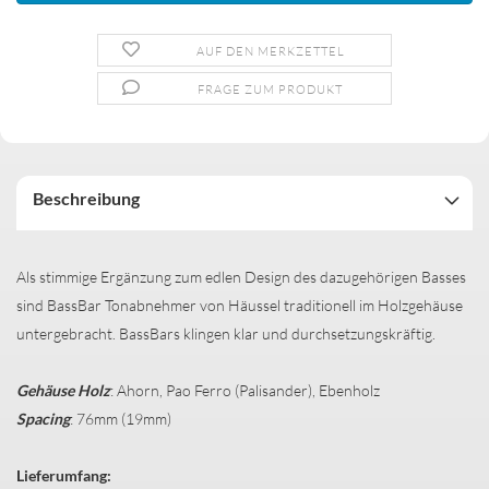
AUF DEN MERKZETTEL
FRAGE ZUM PRODUKT
Beschreibung
Als stimmige Ergänzung zum edlen Design des dazugehörigen Basses
sind BassBar Tonabnehmer von Häussel traditionell im Holzgehäuse
untergebracht. BassBars klingen klar und durchsetzungskräftig.
Gehäuse Holz
: Ahorn, Pao Ferro (Palisander), Ebenholz
Spacing
: 76mm (19mm)
Lieferumfang: