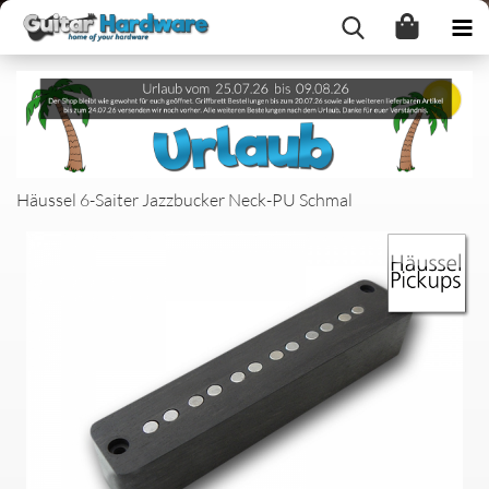
Häussel 6-Saiter Jazzbucker Neck-PU Schmal