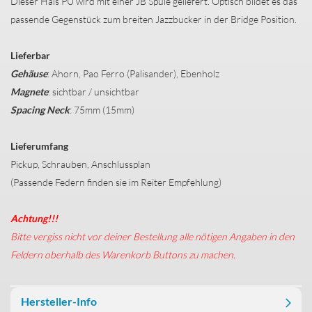
Dieser Hals PU wird mit einer JB Spule geliefert. Optisch bildet es das
passende Gegenstück zum breiten Jazzbucker in der Bridge Position.
Lieferbar
Gehäuse
: Ahorn, Pao Ferro (Palisander), Ebenholz
Magnete
: sichtbar / unsichtbar
Spacing Neck
: 75mm (15mm)
Lieferumfang
Pickup, Schrauben, Anschlussplan
(Passende Federn finden sie im Reiter Empfehlung)
Achtung!!!
Bitte vergiss nicht vor deiner Bestellung alle nötigen Angaben in den
Feldern oberhalb des Warenkorb Buttons zu machen.
Hersteller-Info