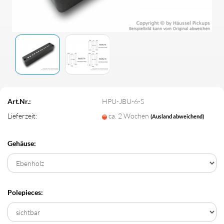
Art.Nr.:
HPU-JBU-6-S
Lieferzeit:
ca. 2 Wochen
(Ausland abweichend)
Gehäuse:
Polepieces: