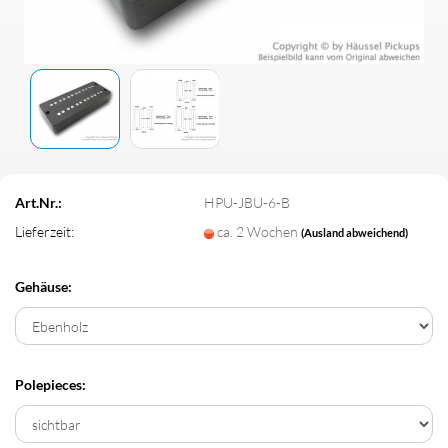
Art.Nr.:
HPU-JBU-6-B
Lieferzeit:
ca. 2 Wochen
(Ausland abweichend)
Gehäuse:
Polepieces: