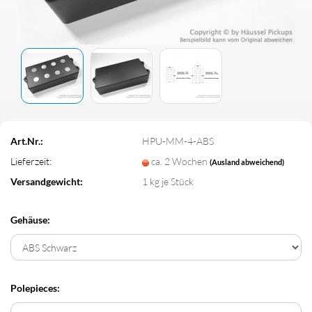
Art.Nr.:
HPU-MM-4-ABS
Lieferzeit:
ca. 2 Wochen
(Ausland abweichend)
Versandgewicht:
1
kg je Stück
Gehäuse:
Polepieces: