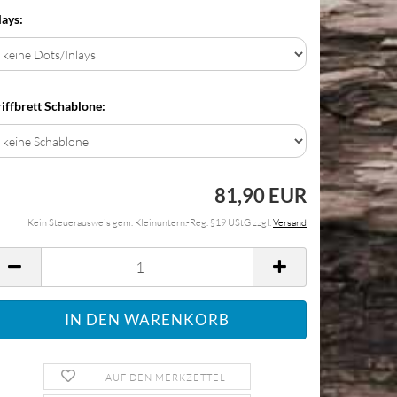
lays:
iffbrett Schablone:
81,90 EUR
Kein Steuerausweis gem. Kleinuntern.-Reg. §19 UStG zzgl.
Versand
AUF DEN MERKZETTEL