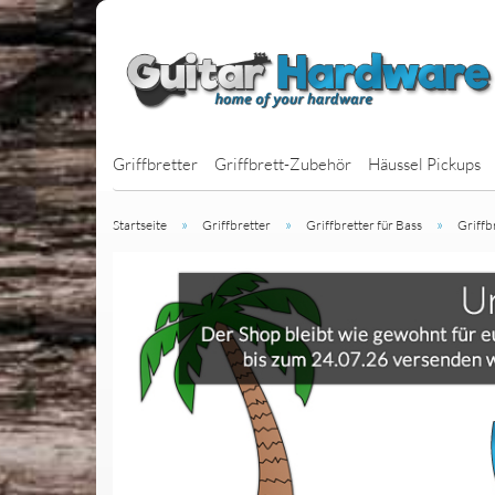
Griffbretter
Griffbrett-Zubehör
Häussel Pickups
»
»
»
Startseite
Griffbretter
Griffbretter für Bass
Griffb
J-Bass Pickups
P-Bass Pickups
BassBars
Jazzbucker
MM-Style Picku
Multiscale Bass