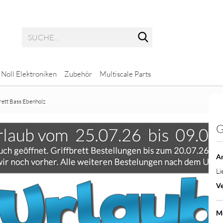
Suche...
Noll Elektroniken
Zubehör
Multiscale Parts
rett Bass Ebenholz
G
Potis mit glatter Achse
Multiscale Bass
Potis mit geriffelter Achse
Multiscale Gitarre
Ar
Li
Ve
ps
M