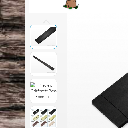
Jescar Bunddraht
Multiscale Gitarre