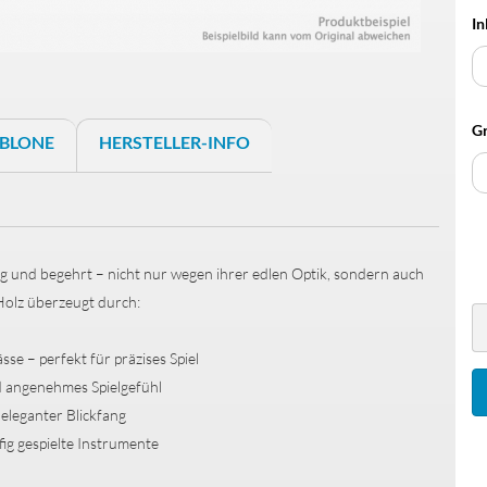
In
Schaller S-Locks
Gr
Schrauben & Federn
BLONE
HERSTELLER-INFO
Halsbefestigung
Saitenniederhalter
Trussrods
ig und begehrt – nicht nur wegen ihrer edlen Optik, sondern auch
Buchsenbleche
Holz überzeugt durch:
Bass Brücken
se – perfekt für präzises Spiel
nd angenehmes Spielgefühl
eleganter Blickfang
ig gespielte Instrumente