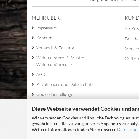
MEHR ÜBER...
KUND
Impressum
Als Kun
Kontakt
Dein K
Versand- & Zahlung
Merkze
Widerrufsrecht & Muster-
Griffbr
Widerrufsformular
AGB
Privatsphäre und Datenschutz
Cookie Einstellungen
Diese Webseite verwendet Cookies und an
Wir verwenden Cookies und ähnliche Technologien, auch
gewährleisten, die Nutzung unseres Angebotes zu analys
Weitere Informationen finden Sie in unserer
Datenschut
Onlineshop erstellen
mit Gambio.de © 2026