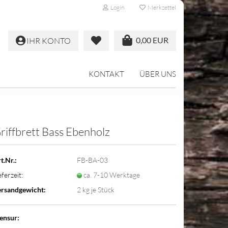
Login
Merkzettel
0,00 EUR
IHR KONTO
KONTAKT
ÜBER UNS
riffbrett Bass Ebenholz
t.Nr.:
FB-BA-03
eferzeit:
ca. 7-10 Werktage
rsandgewicht:
2
kg je Stück
ensur: