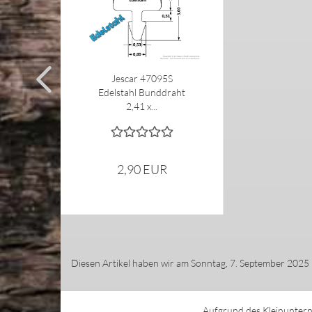
Jescar 47095S
Edelstahl Bunddraht
2,41 x...
2,90 EUR
Diesen Artikel haben wir am Sonntag, 7. September 202
Aufgrund des Kleinuntern