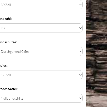
ndzahl:
ndschlitze:
dius:
t des Sattel: