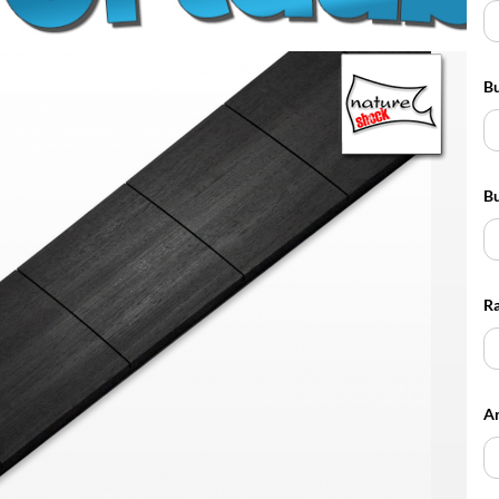
Potiknöpfe für glatte
Achsen
Bu
Potiknöpfe für geriffelte
Achsen
Bu
Ra
Ar