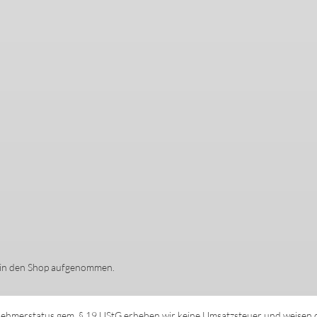
5 in den Shop aufgenommen.
ehmerstatus gem. § 19 UStG erheben wir keine Umsatzsteuer und weisen di