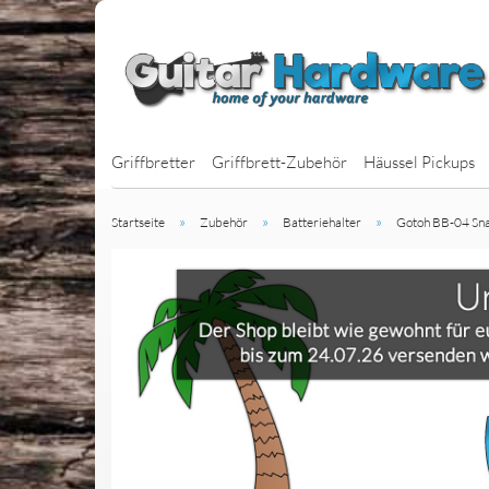
Griffbretter
Griffbrett-Zubehör
Häussel Pickups
»
»
»
Startseite
Zubehör
Batteriehalter
Gotoh BB-04 Sna
J-Bass Pickups
P-Bass Pickups
BassBars
Jazzbucker
MM-Style Picku
Multiscale Bass