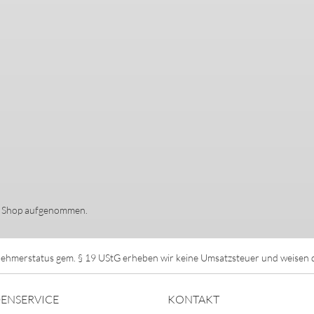
en Shop aufgenommen.
ehmerstatus gem. § 19 UStG erheben wir keine Umsatzsteuer und weisen di
ENSERVICE
KONTAKT