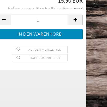
15,50 EUR
Kein Steuerausweis gem. Kleinuntern.-Reg. §19 UStG zzgl.
Versand
AUF DEN MERKZETTEL
FRAGE ZUM PRODUKT