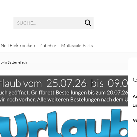
Suche...
Noll Elektroniken
Zubehör
Multiscale Parts
p-In Batteriefach
G
Potis mit glatter Achse
Multiscale Bass
Potis mit geriffelter Achse
Multiscale Gitarre
Ar
Li
Ve
ps