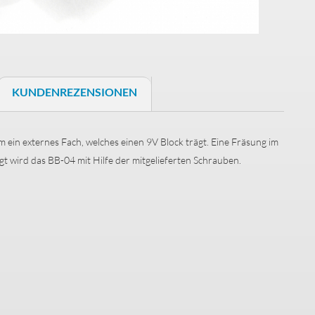
Schaller S-Locks
Schrauben & Federn
KUNDENREZENSIONEN
Halsbefestigung
Saitenniederhalter
 ein externes Fach, welches einen 9V Block trägt. Eine Fräsung im
gt wird das BB-04 mit Hilfe der mitgelieferten Schrauben.
Trussrods
Buchsenbleche
Bass Brücken