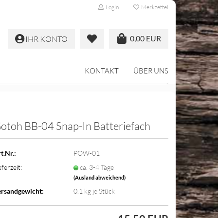
Login
Merkzettel
0,00 EUR
IHR KONTO
KONTAKT
ÜBER UNS
otoh BB-04 Snap-In Batteriefach
t.Nr.:
POW-01
eferzeit:
ca. 3-4 Tage
(Ausland abweichend)
rsandgewicht:
0.1
kg je Stück