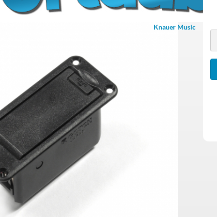
Potiknöpfe für glatte
Knauer Music
Achsen
Potiknöpfe für geriffelte
Achsen