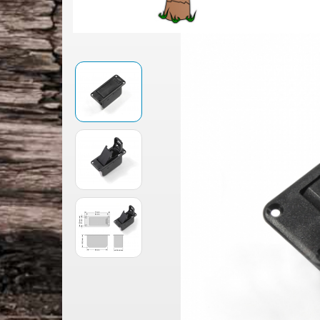
Jescar Bunddraht
Multiscale Gitarre