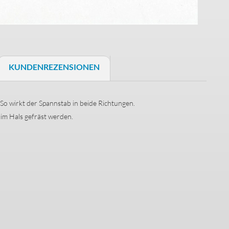
Schaller S-Locks
Schrauben & Federn
KUNDENREZENSIONEN
Halsbefestigung
Saitenniederhalter
So wirkt der Spannstab in beide Richtungen.
 im Hals gefräst werden.
Trussrods
Buchsenbleche
Bass Brücken