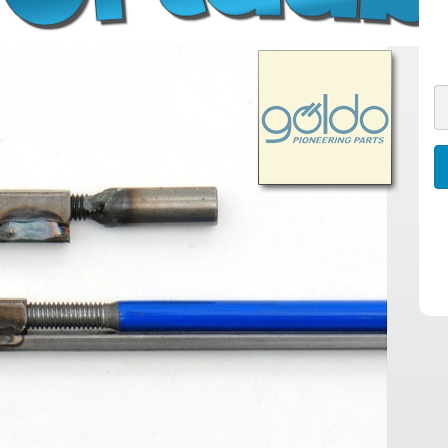
Potiknöpfe für glatte
Achsen
Potiknöpfe für geriffelte
Achsen