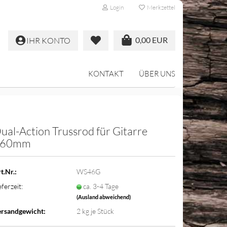
Login
Merkzettel
0,00 EUR
IHR KONTO
KONTAKT
ÜBER UNS
ual-Action Trussrod für Gitarre
460mm
t.Nr.:
WS46G
eferzeit:
ca. 3-4 Tage
(Ausland abweichend)
rsandgewicht:
2
kg je Stück