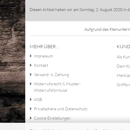
Diesen Artikel haben wir am Sonntag, 2. August 2020 in
Aufgrund des Kleinuntern
MEHR ÜBER...
KUND
Impressum
Als Kun
Kontakt
Dein K
Versand- & Zahlung
Merkze
Widerrufsrecht & Muster-
Griffbr
Widerrufsformular
AGB
Privatsphäre und Datenschutz
Cookie Einstellungen