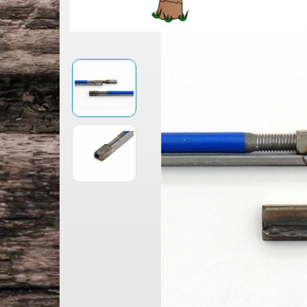
Jescar Bunddraht
Multiscale Gitarre