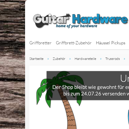
Griffbretter
Griffbrett-Zubehör
Häussel Pickups
»
»
»
»
Startseite
Zubehör
Hardwareteile
Trussrods
J-Bass Pickups
P-Bass Pickups
BassBars
Jazzbucker
MM-Style Picku
Multiscale Bass