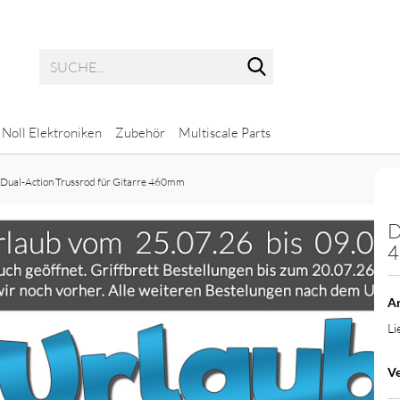
Suche...
Noll Elektroniken
Zubehör
Multiscale Parts
Dual-Action Trussrod für Gitarre 460mm
D
Potis mit glatter Achse
Multiscale Bass
Potis mit geriffelter Achse
Multiscale Gitarre
Ar
Li
ps
Ve