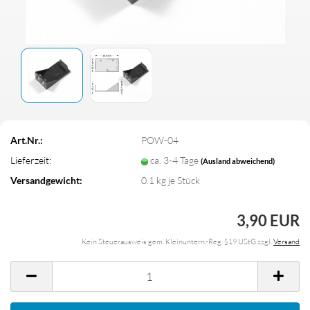
Art.Nr.:
POW-04
Lieferzeit:
ca. 3-4 Tage
(Ausland abweichend)
Versandgewicht:
0.1
kg je Stück
3,90 EUR
Kein Steuerausweis gem. Kleinuntern.-Reg. §19 UStG zzgl.
Versand